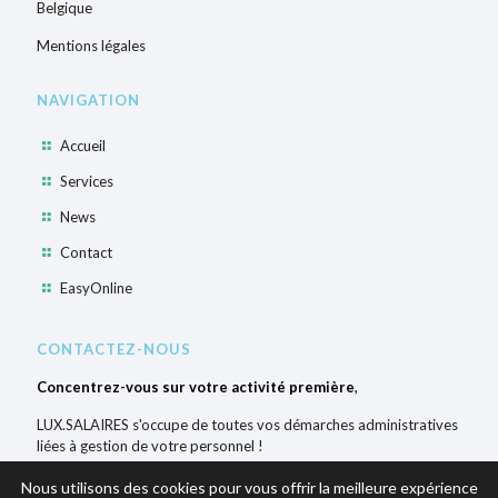
Belgique
Mentions légales
NAVIGATION
Accueil
Services
News
Contact
EasyOnline
CONTACTEZ-NOUS
Concentrez-vous sur votre activité première
,
LUX.SALAIRES s'occupe de toutes vos démarches administratives
liées à gestion de votre personnel !
Téléphone:
+32 63 58 86 02
Nous utilisons des cookies pour vous offrir la meilleure expérience